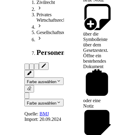
Zivilrecht
Privates
Wirtschaftsrecht
Gesellschaftsrecht
über die
Symbolleiste
über dem
Gesetzestext.
Personengesellschaftsrecht
Öffne ein
bestehendes
Dokument
Farbe auswählen
oder eine
Farbe auswählen
Notiz
Quelle:
BMJ
Import:
20.09.2024
§ 19
-
Rechtsverordnungen