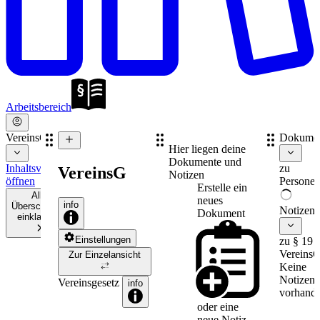
Arbeitsbereich
VereinsG
Dokume
Hier liegen deine
Dokumente und
Inhaltsverzeichnis
zu
VereinsG
Notizen
öffnen
Personen
Erstelle ein
Alle
neues
info
Überschriften
Notizen
Dokument
einklappen
Einstellungen
zu § 19
Vereins
Zur Einzelansicht
Keine
Notizen
Vereinsgesetz
info
vorhande
oder eine
neue
Notiz