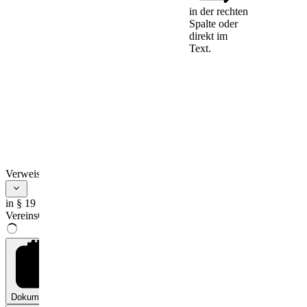
in der rechten
Spalte oder
direkt im
Die
Text.
Bundesregierung
kann durch
Rechtsverordnung
mit Zustimmung des
Bundesrates
1.
Bestimmungen
über den Vollzug
des Verbotes,
insbesondere die
Verweise
Durchführung der
Auflösung eines
Vereins, die
in § 19
Durchführung und
VereinsG
Aufhebung der
Beschlagnahme
sowie die
Verwaltung des
Vereinsvermögens
während der
Beschlagnahme
Dokumente
0