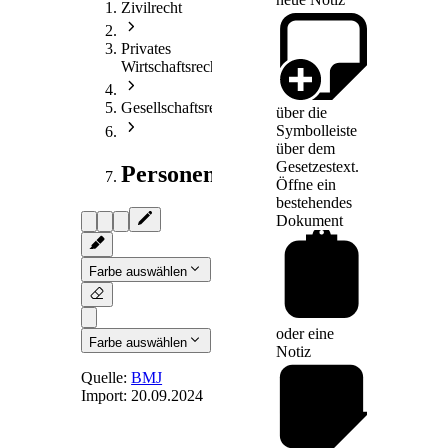
Zivilrecht
Privates
Wirtschaftsrecht
Gesellschaftsrecht
über die
Symbolleiste
über dem
Gesetzestext.
Personengesellschaftsrecht
Öffne ein
bestehendes
Dokument
Farbe auswählen
oder eine
Farbe auswählen
Notiz
Quelle:
BMJ
Import:
20.09.2024
§ 12
-
Einziehung von