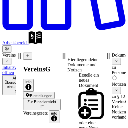
Arbeitsbereich
VereinsG
Dokume
Hier liegen deine
Dokumente und
Inhaltsverzeichnis
zu
VereinsG
Notizen
öffnen
Personen
Erstelle ein
Alle
neues
info
Überschriften
Notizen
Dokument
einklappen
Einstellungen
zu § 12
Vereins
Zur Einzelansicht
Keine
Notizen
Vereinsgesetz
info
vorhande
oder eine
neue
Notiz