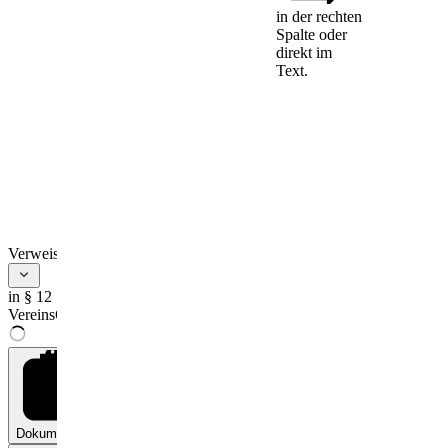
Gegenständen
in der rechten
Spalte oder
Dritter
direkt im
Text.
(1) Die
Verbotsbehörde
oder die
Einziehungsbehörde
zieht Forderungen
Dritter gegen den
Verein ein, wenn
1.
sie aus Beziehungen
Verweise
entstanden sind, die
sich nach Art,
in § 12
Umfang oder
VereinsG
Zweck als eine
vorsätzliche
Förderung der
verfassungswidrigen
Bestrebungen des
Vereins darstellen,
oder
Dokumente
0