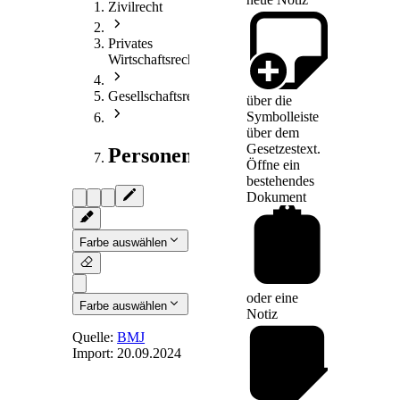
Zivilrecht
Privates
Wirtschaftsrecht
Gesellschaftsrecht
über die
Symbolleiste
über dem
Gesetzestext.
Personengesellschaftsrecht
Öffne ein
bestehendes
Dokument
Farbe auswählen
oder eine
Farbe auswählen
Notiz
Quelle:
BMJ
Import:
20.09.2024
§ 10
-
Vermögensbeschlagnahme