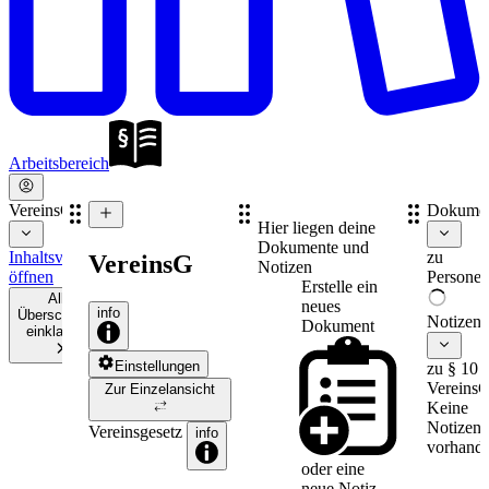
Arbeitsbereich
VereinsG
Dokume
Hier liegen deine
Dokumente und
Inhaltsverzeichnis
zu
VereinsG
Notizen
öffnen
Personen
Erstelle ein
Alle
neues
info
Überschriften
Notizen
Dokument
einklappen
Einstellungen
zu § 10
Vereins
Zur Einzelansicht
Keine
Notizen
Vereinsgesetz
info
vorhande
oder eine
neue
Notiz