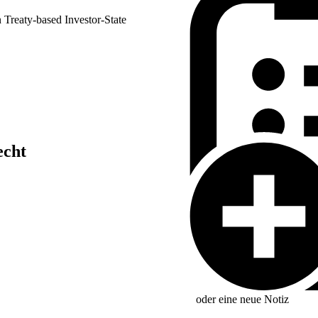
reaty-based Investor-State
echt
arency
oder eine neue
Notiz