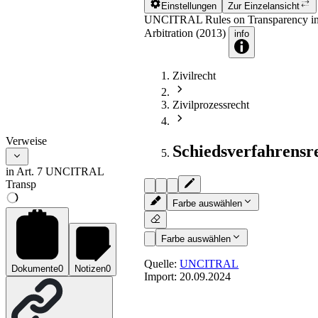
Einstellungen
Zur Einzelansicht
UNCITRAL Rules on Transparency in T
Arbitration (2013)
info
Zivilrecht
Zivilprozessrecht
Verweise
Schiedsverfahrensr
in Art. 7 UNCITRAL
Transp
Farbe auswählen
Farbe auswählen
Quelle:
UNCITRAL
Dokumente
0
Notizen
0
Import:
20.09.2024
Art. 7
- Exceptions to transp