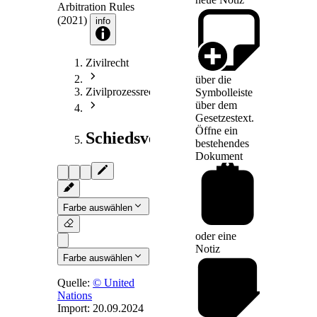
Arbitration Rules
(2021)
info
Zivilrecht
über die
Zivilprozessrecht
Symbolleiste
über dem
Gesetzestext.
Öffne ein
Schiedsverfahrensrecht
bestehendes
Dokument
Farbe auswählen
oder eine
Notiz
Farbe auswählen
Quelle:
© United
Nations
Import:
20.09.2024
Q.
- Time