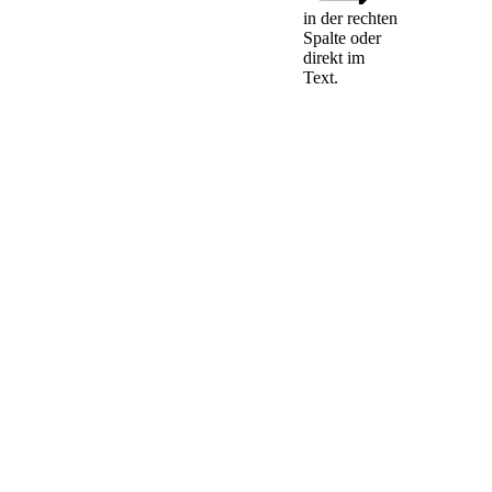
frames in the
in der rechten
Spalte oder
Expedited
direkt im
Rules
Text.
The following
provides an
overview of
the different
time frames in
the Expedited
Rules. In the
“time frame”
column, “A +
number