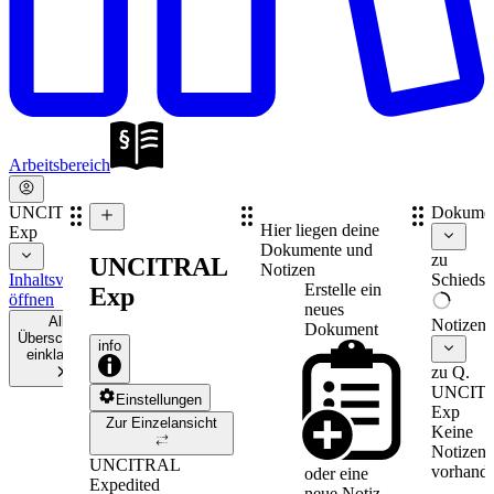
Arbeitsbereich
UNCITRAL
Dokume
Hier liegen deine
Exp
Dokumente und
zu
UNCITRAL
Notizen
Inhaltsverzeichnis
Schiedsv
Erstelle ein
Exp
öffnen
neues
Alle
Notizen
Dokument
Überschriften
info
einklappen
zu Q.
UNCIT
Einstellungen
Exp
Zur Einzelansicht
Keine
Notizen
UNCITRAL
vorhande
oder eine
Expedited
neue
Notiz