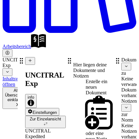
Arbeitsbereich
UNCITRAL
Dokume
Hier liegen deine
Exp
Dokumente und
zu
UNCITRAL
Notizen
Inhaltsverzeichnis
Keine
Erstelle ein
Exp
öffnen
verwand
neues
Dokume
Alle
Dokument
Überschriften
vorhande
info
einklappen
Notizen
Einstellungen
zur
Zur Einzelansicht
Norm
Keine
UNCITRAL
Notizen
oder eine
Expedited
vorhande
neue
Notiz