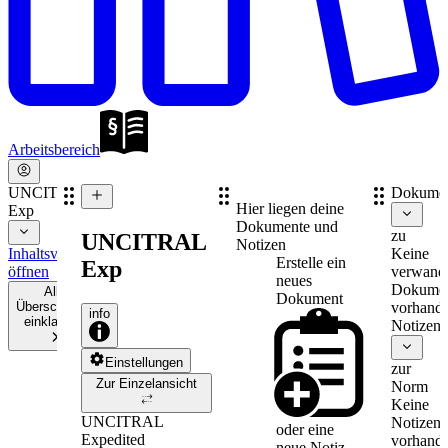
Arbeitsbereich
UNCITRAL
Dokume
Hier liegen deine
Exp
Dokumente und
zu
UNCITRAL
Notizen
Inhaltsverzeichnis
Keine
Erstelle ein
Exp
öffnen
verwand
neues
Dokume
Alle
Dokument
Überschriften
vorhande
info
einklappen
Notizen
Einstellungen
zur
Zur Einzelansicht
Norm
Keine
UNCITRAL
Notizen
oder eine
Expedited
vorhande
neue
Notiz