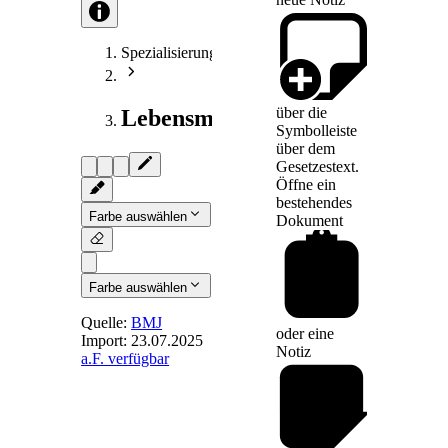
Spezialisierungen
über die
Lebensmittelrecht
Symbolleiste
über dem
Gesetzestext.
Öffne ein
bestehendes
Farbe auswählen
Dokument
Farbe auswählen
Quelle:
BMJ
oder eine
Import:
23.07.2025
Notiz
a.F. verfügbar
§ 42
-
Evaluierung