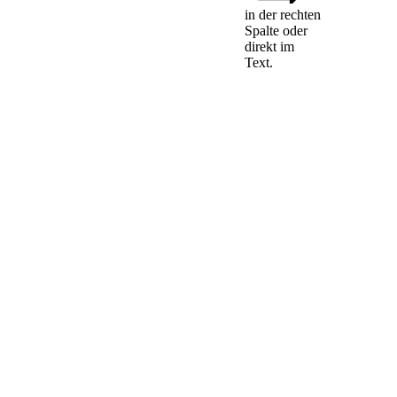
Das
in der rechten
Bundesministerium
Spalte oder
für Landwirtschaft,
direkt im
Ernährung und
Text.
Heimat hat dem
Deutschen
Bundestag fünf
Jahre nach
Inkrafttreten dieses
Gesetzes über die
Wirksamkeit der
nach diesem Gesetz
getroffenen
Maßnahmen zu
berichten.