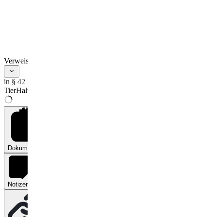
Verweise
in § 42
TierHaltKennzG
Dokumente
0
Notizen
0