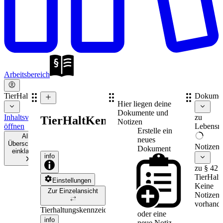
Arbeitsbereich
TierHaltKennzG
Dokume
Hier liegen deine
Dokumente und
Inhaltsverzeichnis
zu
TierHaltKennzG
Notizen
öffnen
Lebensmi
Erstelle ein
Alle
neues
Überschriften
Notizen
Dokument
einklappen
info
zu § 42
TierHal
Einstellungen
Keine
Zur Einzelansicht
Notizen
vorhande
Tierhaltungskennzeichnungsgesetz
oder eine
info
neue
Notiz