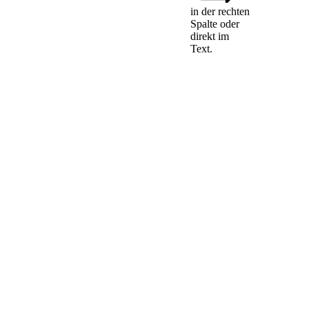
Betriebe
in der rechten
Spalte oder
direkt im
Vorbehaltlich
Text.
anderer gesetzlicher
Regelungen sind
personenbezogene
und nicht
personenbezogene
Daten nach § 12
Absatz 2, § 13
Absatz 1, den §§
14, 16 Absatz 1 und
§ 19 Absatz 1 sowie
die Nachweise nach
§ 12 Absatz 2 Satz 2
und § 14 Absatz 4
ein Jahr, nachdem
der Grund für ihre
Erhebung
weggefallen ist, von
der jeweils
zuständigen
Behörde zu löschen.
Sofern die