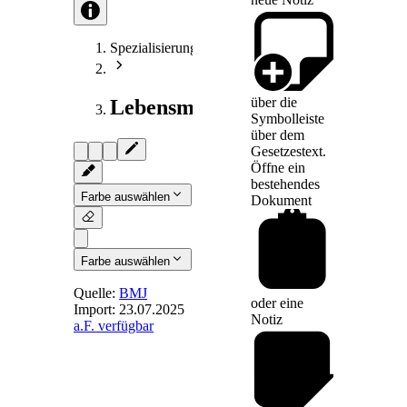
Spezialisierungen
über die
Lebensmittelrecht
Symbolleiste
über dem
Gesetzestext.
Öffne ein
bestehendes
Farbe auswählen
Dokument
Farbe auswählen
Quelle:
BMJ
oder eine
Import:
23.07.2025
Notiz
a.F. verfügbar
§ 18
-
Löschung von
Daten
inländischer