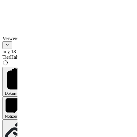
Verweise
in § 18
TierHaltKennzG
Dokumente
0
Notizen
0