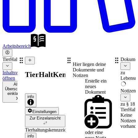
Arbeitsbereich
TierHaltKennzG
Dokume
Hier liegen deine
Dokumente und
Inhaltsverzeichnis
zu
TierHaltKennzG
Notizen
öffnen
Lebensmi
Erstelle ein
Alle
neues
Überschriften
Notizen
Dokument
einklappen
info
zu § 18
TierHal
Einstellungen
Keine
Zur Einzelansicht
Notizen
vorhande
Tierhaltungskennzeichnungsgesetz
oder eine
info
neue
Notiz