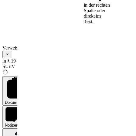
§ 19
-
in der rechten
Sonderurlaub
Spalte oder
aus dienstlichen
direkt im
Text.
Anlässen
(1) Sonderurlaub
unter Fortzahlung
Verweise
der Besoldung ist im
nachstehend
in § 19
angegebenen
SUrlV
Umfang zu
gewähren:
1.
zwei Arbeitstage
für einen
Wohnortwechsel
aus dienstlichem
Dokumente
0
Anlass,
2.
drei Arbeitstage
für einen
Notizen
0
Umzug ins
Ausland oder