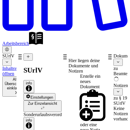
Arbeitsbereich
SUrlV
Dokume
Hier liegen deine
Dokumente und
Inhaltsverzeichnis
zu
SUrlV
Notizen
öffnen
Beamten
Erstelle ein
Alle
neues
info
Überschriften
Notizen
Dokument
einklappen
Einstellungen
zu § 19
SUrlV
Zur Einzelansicht
Keine
Notizen
Sonderurlaubsverordnung
vorhande
info
oder eine
neue
Notiz