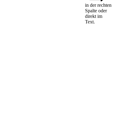
in der rechten
Mit Zustimmung
Spalte oder
des Gefangenen soll
direkt im
die Vollzugsbehörde
Text.
ärztliche
Behandlung,
namentlich
Operationen oder
prothetische
Maßnahmen
durchführen lassen,
die seine soziale
Eingliederung
fördern. Er ist an
den Kosten zu
beteiligen, wenn
dies nach seinen
wirtschaftlichen
Verhältnissen
gerechtfertigt ist und
der Zweck der
Behandlung
dadurch nicht in
Frage gestellt wird.