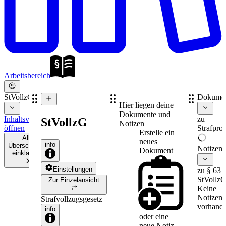
Arbeitsbereich
StVollzG
Dokume
Hier liegen deine
Dokumente und
Inhaltsverzeichnis
zu
StVollzG
Notizen
öffnen
Strafpro
Erstelle ein
Alle
neues
info
Überschriften
Notizen
Dokument
einklappen
Einstellungen
zu § 63
StVollz
Zur Einzelansicht
Keine
Notizen
Strafvollzugsgesetz
vorhande
info
oder eine
neue
Notiz