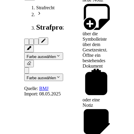
Strafrecht
Strafprozessrecht
über die
Symbolleiste
über dem
Gesetzestext.
Öffne ein
Farbe auswählen
bestehendes
Dokument
Farbe auswählen
Quelle:
BMJ
Import:
08.05.2025
oder eine
§ 63
- Ärztliche
Notiz
Behandlung
zur sozialen
Eingliederung