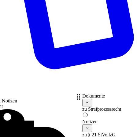
Dokumente
d Notizen
nt
zu
Strafprozessrecht
Notizen
zu § 21 StVollzG