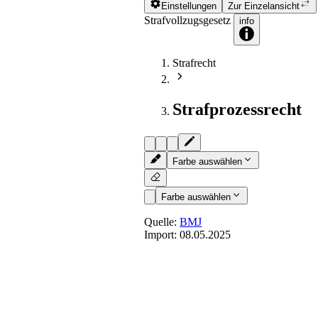
Einstellungen
Zur Einzelansicht
Strafvollzugsgesetz
info
Strafrecht
Strafprozessrecht
Farbe auswählen
Farbe auswählen
Quelle:
BMJ
Import:
08.05.2025
§ 21
- Anstaltsverpflegung
Zusammensetzung und Nährwert der A
ärztlich überwacht. Auf ärztliche Ano