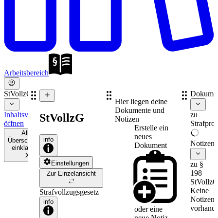
Arbeitsbereich
StVollzG
Dokume
Hier liegen deine
Dokumente und
Inhaltsverzeichnis
zu
StVollzG
Notizen
öffnen
Strafpro
Erstelle ein
Alle
neues
info
Überschriften
Notizen
Dokument
einklappen
Einstellungen
zu §
198
Zur Einzelansicht
StVollz
Keine
Strafvollzugsgesetz
Notizen
info
vorhande
oder eine
neue
Notiz