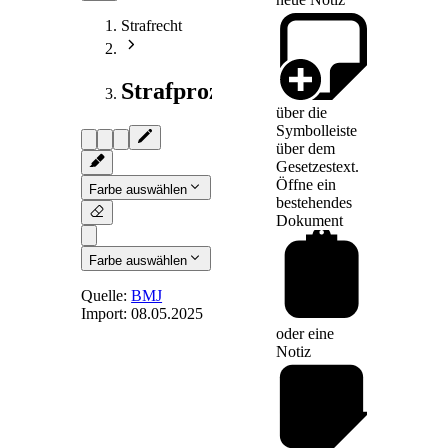
Strafrecht
Strafprozessrecht
über die
Symbolleiste
über dem
Gesetzestext.
Öffne ein
Farbe auswählen
bestehendes
Dokument
Farbe auswählen
Quelle:
BMJ
Import:
08.05.2025
oder eine
§ 198
-
Notiz
Inkrafttreten
(1) Dieses Gesetz
tritt unbeschadet der