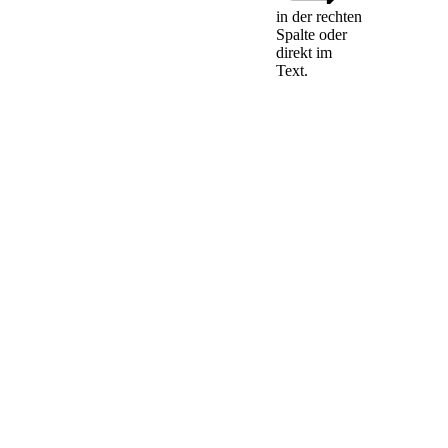
§§ 199 und 201 am
in der rechten
1. Januar 1977 in
Spalte oder
Kraft, soweit die
direkt im
Absätze 2 und 3
Text.
nichts anderes
bestimmen.
Am 1. Januar 1980 treten folgende Vorschriften
(2)
1.
in Kraft:
§ 37
- Arbeitszuweisung -
- Freies
§ 39 Abs. 1
Beschäftigungsverhältnis -
- Zustimmungsbedürftigkeit bei
§ 41 Abs. 2
weiterbildenden Maßnahmen -
- Freistellung von der
§ 42
Arbeitspflicht -
- Arbeitsbetriebe, Einrichtungen
§ 149 Abs. 1
zur beruflichen Bildung -