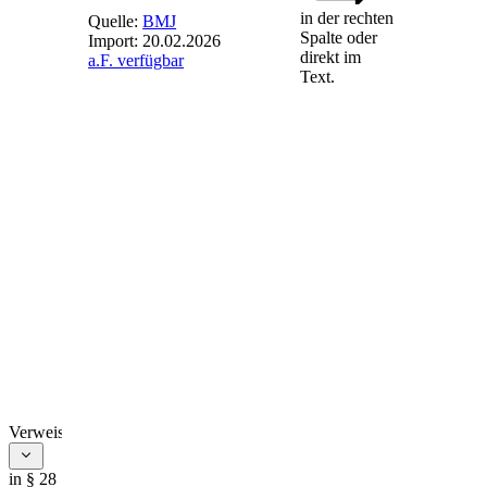
in der rechten
Quelle:
BMJ
Spalte oder
Import:
20.02.2026
direkt im
a.F. verfügbar
§ 28
-
Text.
Bußgeldvorschriften
(1) Ordnungswidrig
handelt, wer
vorsätzlich oder
fahrlässig
1.
entgegen § 3 Absatz
3 einen Hinweis
nicht, nicht richtig,
nicht vollständig
oder nicht rechtzeitig
gibt,
2.
entgegen § 3 Absatz
4 eine Gebrauchs-
und
Verweise
Bedienungsanleitung
nicht, nicht richtig,
in § 28