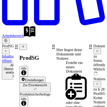
Arbeitsbereich
ProdSG
Dokume
Hier liegen deine
Dokumente und
Inhaltsverzeichnis
zu
ProdSG
Notizen
öffnen
Sonst.
Erstelle ein
öffentlic
Alle
neues
info
Überschriften
Wirtschaf
Dokument
einklappen
Notizen
Einstellungen
Zur Einzelansicht
zu § 28
ProdSG
Produktsicherheitsgesetz
Keine
info
Notizen
oder eine
vorhande
neue
Notiz