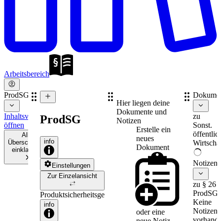
Arbeitsbereich
ProdSG
Dokume
Hier liegen deine
Dokumente und
Inhaltsverzeichnis
zu
ProdSG
Notizen
öffnen
Sonst.
Erstelle ein
öffentlic
Alle
neues
info
Überschriften
Wirtschaf
Dokument
einklappen
Notizen
Einstellungen
Zur Einzelansicht
zu § 26
ProdSG
Produktsicherheitsgesetz
Keine
info
Notizen
oder eine
vorhande
neue
Notiz