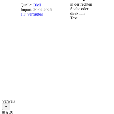
in der rechten
Quelle:
BMJ
Spalte oder
Import:
20.02.2026
direkt im
a.F. verfügbar
§ 20
-
Text.
Zuerkennung
des GS-
Zeichens
(1) Ein
verwendungsfertiges
und geeignetes
Produkt darf mit
dem GS-Zeichen
gemäß der Anlage
versehen werden,
wenn das GS-
Zeichen von einer
GS-Stelle auf
Antrag des
Herstellers oder
Verweise
seines
Bevollmächtigten
in § 20
zuerkannt worden