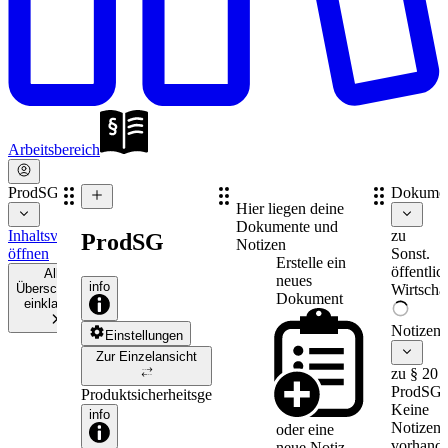
Arbeitsbereich
ProdSG
Dokume
Hier liegen deine
Dokumente und
Inhaltsverzeichnis
zu
ProdSG
Notizen
öffnen
Sonst.
Erstelle ein
öffentlic
Alle
neues
info
Überschriften
Wirtschaf
Dokument
einklappen
Notizen
Einstellungen
Zur Einzelansicht
zu § 20
ProdSG
Produktsicherheitsgesetz
Keine
info
Notizen
oder eine
vorhande
neue
Notiz