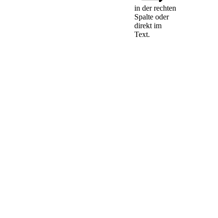
in der rechten
Spalte oder
direkt im
The claimant
Text.
shall
communicate
its statement
of claim in
writing to the
respondent, to
the
International
Bureau, and
to each of the