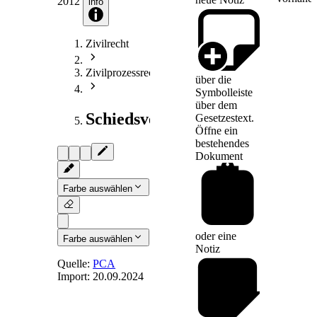
2012
info
Zivilrecht
Zivilprozessrecht
über die
Symbolleiste
über dem
Schiedsverfahrensrecht
Gesetzestext.
Öffne ein
bestehendes
Dokument
Farbe auswählen
oder eine
Farbe auswählen
Notiz
Quelle:
PCA
Import:
20.09.2024
Art. 20