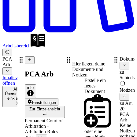
Arbeitsbereich
PCA
Dokume
Hier liegen deine
Arb
Dokumente und
zu
PCA Arb
Notizen
Inhaltsverzeichnis
Schiedsv
Erstelle ein
öffnen
neues
info
Alle
Notizen
Dokument
Überschriften
einklappen
Einstellungen
zu Art.
20
Zur Einzelansicht
PCA
Arb
Permanent Court of
Keine
Arbitration -
Notizen
oder eine
Arbitration Rules
vorhande
neue
Notiz