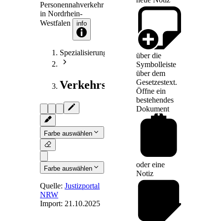
Personennahverkehr
in Nordrhein-
Westfalen
info
Spezialisierungen
über die
Symbolleiste
über dem
Gesetzestext.
Verkehrsrecht
Öffne ein
bestehendes
Dokument
Farbe auswählen
oder eine
Farbe auswählen
Notiz
Quelle:
Justizportal
NRW
Import:
21.10.2025
§ 12
-
Pauschalierte