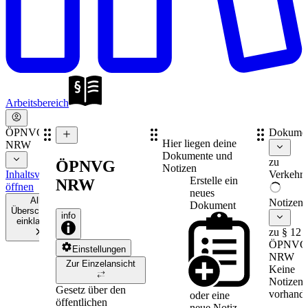
Arbeitsbereich
ÖPNVG
Dokume
Hier liegen deine
NRW
Dokumente und
zu
ÖPNVG
Notizen
Inhaltsverzeichnis
Verkehrs
Erstelle ein
NRW
öffnen
neues
Alle
Notizen
Dokument
Überschriften
info
einklappen
zu § 12
ÖPNVG
Einstellungen
NRW
Zur Einzelansicht
Keine
Notizen
Gesetz über den
vorhande
oder eine
öffentlichen
neue
Notiz