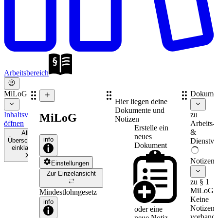
Arbeitsbereich
MiLoG
Dokume
Hier liegen deine
Dokumente und
Inhaltsverzeichnis
zu
MiLoG
Notizen
öffnen
Arbeits-
Erstelle ein
&
Alle
neues
info
Überschriften
Dienstve
Dokument
einklappen
Notizen
Einstellungen
Zur Einzelansicht
zu § 1
MiLoG
Mindestlohngesetz
Keine
info
Notizen
oder eine
vorhande
neue
Notiz