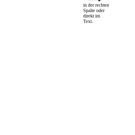
mindestens zwei
in der rechten
geeignete
Spalte oder
Liquiditätsmanagementinstrumente
direkt im
auszuwählen. Für
Text.
OGAW muss die
Auswahl aus der
Liste in Anhang IIA
Nummer 2 bis 8 der
Richtlinie
2009/65/EG und für
AIF muss die
Auswahl aus der
Liste in Anhang V
Nummer 2 bis 8 der
Richtlinie
2011/61/EU
erfolgen. Für
OGAW darf sich
die Auswahl nicht
ausschließlich auf
die Instrumente der
Nummern 5 und 6
in Anhang IIA der
Richtlinie
2009/65/EG