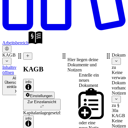
Arbeitsbereich
KAGB
Dokume
Hier liegen deine
Dokumente und
Inhaltsverzeichnis
zu
KAGB
Notizen
öffnen
Keine
Erstelle ein
verwand
Alle
neues
info
Überschriften
Dokume
Dokument
einklappen
vorhande
Notizen
Einstellungen
Zur Einzelansicht
zu §
30a
Kapitalanlagegesetzbuch
KAGB
info
Keine
oder eine
Notizen
neue
Notiz