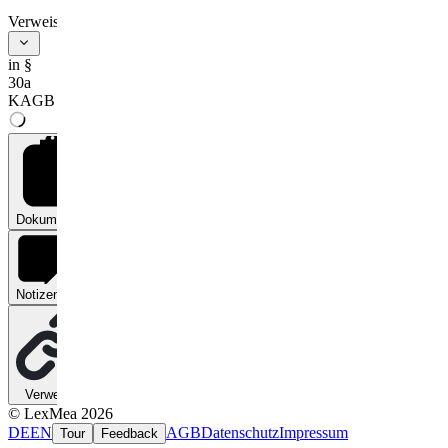
Verweise
in §
30a
KAGB
Dokumente
0
Notizen
0
Verweise
0
© LexMea 2026
DE
EN
AGB
Datenschutz
Impressum
Tour
Feedback