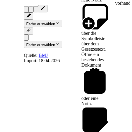
vorhande
Farbe auswählen
über die
Symbolleiste
über dem
Farbe auswählen
Gesetzestext.
Öffne ein
Quelle:
BMJ
bestehendes
Import:
18.04.2026
Dokument
§ 30a
-
Auswahl von
Liquiditätsmanagementinstrumenten;
Verordnungsermächtigung
oder eine
Notiz
(1) Eine
Kapitalverwaltungsgesellschaft
hat für jedes von ihr
verwaltete offene
Investmentvermögen