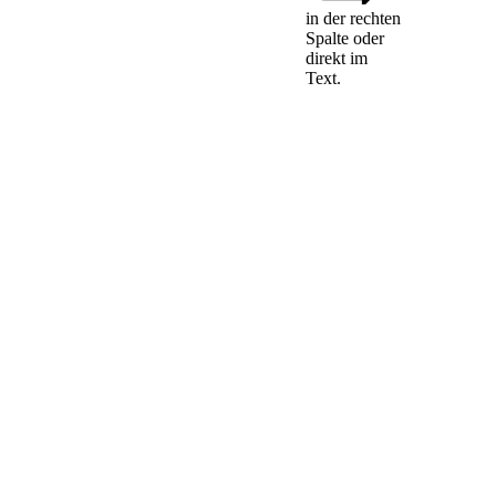
Zusammenarbeit
in der rechten
Spalte oder
und
direkt im
Kommunikation
Text.
der Gerichte
(1)
Um die
Koordinierung von
Hauptinsolvenzverfahren,
Partikularverfahren
und
Sekundärinsolvenzverfahren
über das Vermögen
desselben
Schuldners zu
erleichtern, arbeitet
ein Gericht, das mit
einem Antrag auf
Eröffnung eines
Insolvenzverfahrens
befasst ist oder das
ein solches