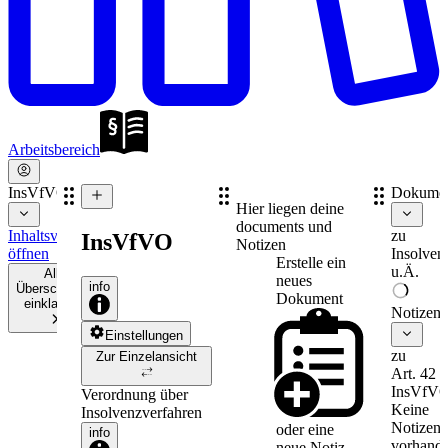
Arbeitsbereich
InsVfVO
Dokume
Hier liegen deine
documents und
Inhaltsverzeichnis
zu
InsVfVO
Notizen
öffnen
Insolven
Erstelle ein
u.Ä.
Alle
neues
info
Überschriften
Dokument
einklappen
Notizen
Einstellungen
zu
Zur Einzelansicht
Art. 42
InsVfV
Verordnung über
Keine
Insolvenzverfahren
Notizen
oder eine
info
vorhande
neue
Notiz