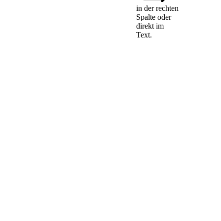
Kosten für die
in der rechten
Spalte oder
Einrichtung
direkt im
und
Text.
Vernetzung der
Insolvenzregister
(1)
Die Einrichtung,
Unterhaltung und
Weiterentwicklung
des Systems zur
Vernetzung der
Insolvenzregister
wird aus dem
Gesamthaushalt der
Union finanziert.
(2)
Jeder Mitgliedstaat
trägt die Kosten für
die Einrichtung und
Anpassung seiner
nationalen