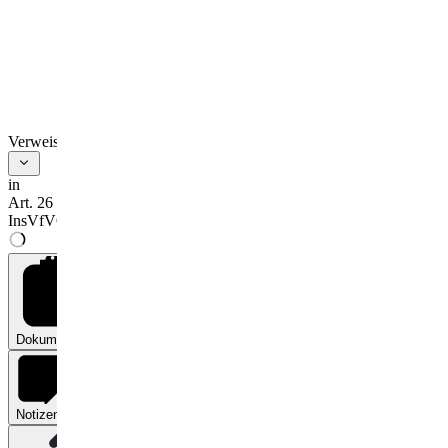
Verweise
in
Art. 26
InsVfVO
Dokumente
0
Notizen
0