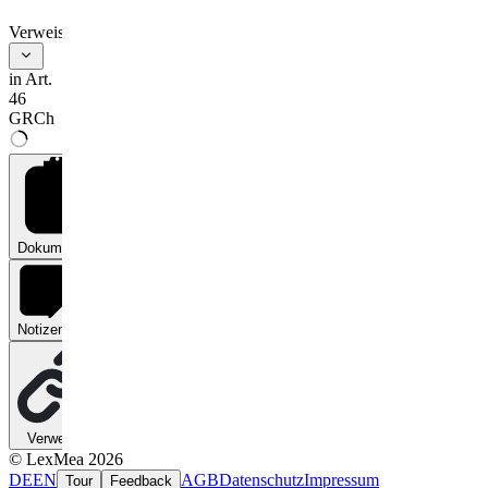
Verweise
in Art.
46
GRCh
Dokumente
0
Notizen
0
Verweise
0
© LexMea 2026
DE
EN
AGB
Datenschutz
Impressum
Tour
Feedback