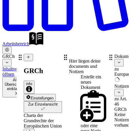
Arbeitsbereich
GRCh
Dokume
Hier liegen deine
documents und
Inhaltsverzeichnis
zu
GRCh
Notizen
öffnen
Europare
Erstelle ein
Alle
neues
info
Überschriften
Notizen
Dokument
einklappen
Einstellungen
zu Art.
46
Zur Einzelansicht
GRCh
Keine
Charta der
Notizen
Grundrechte der
vorhande
oder eine
Europäischen Union
neue
Notiz