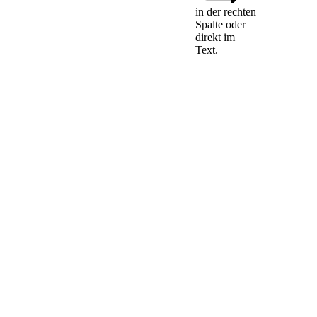
konsularischer
in der rechten
Schutz
Spalte oder
direkt im
Text.
Die
Unionsbürgerinnen
und Unionsbürger
genießen im
Hoheitsgebiet eines
Drittlands, in dem
der Mitgliedstaat,
dessen
Staatsangehörigkeit
sie besitzen, nicht
vertreten ist, den
Schutz durch die
diplomatischen und
konsularischen
Behörden eines
jeden Mitgliedstaats
unter denselben
Bedingungen wie
Staatsangehörige
dieses Staates.