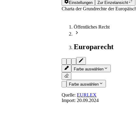
Einstellungen
Zur Einzelansicht
Charta der Grundrechte der Europäis
Öffentliches Recht
Europarecht
Farbe auswählen
Farbe auswählen
Quelle:
EURLEX
Import:
20.09.2024
Art. 37
- Umweltschutz
Ein hohes Umweltschutzniveau und di
Umweltqualität müssen in die Politik