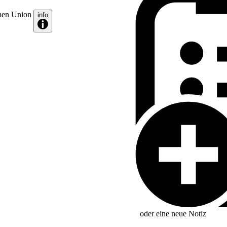
chen Union
info
e Verbesserung der
oder eine neue
Notiz
 der Union einbezogen und nach