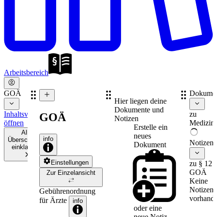
Arbeitsbereich
GOÄ
Dokume
Hier liegen deine
Dokumente und
Inhaltsverzeichnis
zu
GOÄ
Notizen
öffnen
Medizinr
Erstelle ein
Alle
neues
info
Überschriften
Notizen
Dokument
einklappen
Einstellungen
zu § 12
GOÄ
Zur Einzelansicht
Keine
Notizen
Gebührenordnung
vorhande
für Ärzte
info
oder eine
neue
Notiz