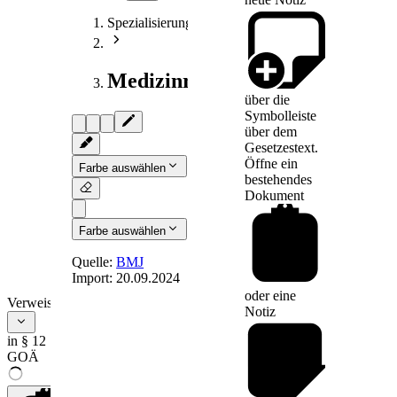
Spezialisierungen
Medizinrecht
über die
Symbolleiste
über dem
Gesetzestext.
Öffne ein
Farbe auswählen
bestehendes
Dokument
Farbe auswählen
Quelle:
BMJ
Import:
20.09.2024
oder eine
§ 12
- Fälligkeit
Verweise
Notiz
und
Abrechnung
in § 12
GOÄ
der Vergütung,
Rechnung