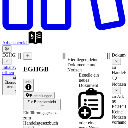
Arbeitsbereich
EGHGB
Dokume
Hier liegen deine
Dokumente und
Inhaltsverzeichnis
zu
EGHGB
Notizen
öffnen
Handelsr
Erstelle ein
Alle
neues
info
Überschriften
Notizen
Dokument
einklappen
Einstellungen
zu Art.
69
Zur Einzelansicht
EGHGB
Keine
Einführungsgesetz
Notizen
zum
vorhande
oder eine
Handelsgesetzbuch
neue
Notiz