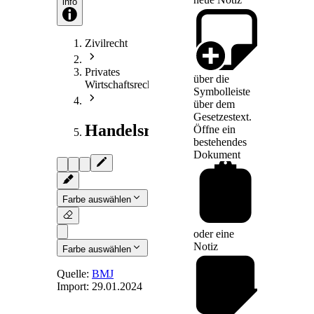
info
Zivilrecht
Privates
über die
Wirtschaftsrecht
Symbolleiste
über dem
Gesetzestext.
Handelsrecht
Öffne ein
bestehendes
Dokument
Farbe auswählen
oder eine
Notiz
Farbe auswählen
Quelle:
BMJ
Import:
29.01.2024
Art. 69