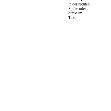
in der rechten
Spalte oder
(1) § 341c des
direkt im
Handelsgesetzbuchs
Text.
in der Fassung des
Gesetzes zur
Umsetzung der
geänderten
Bankenrichtlinie
und der geänderten
Kapitaladäquanzrichtlinie
ist erstmals auf
Jahres- und
Konzernabschlüsse
für nach dem 31.
Dezember 2010
beginnende
Geschäftsjahre
anzuwenden.
(2) § 341c des
Handelsgesetzbuchs
in der bis zum 24.
November 2010
geltenden Fassung
ist letztmals auf