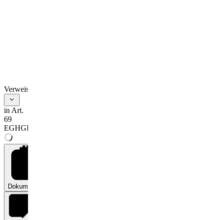
Verweise
in Art.
69
EGHGB
Dokumente
0