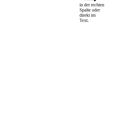
in der rechten
Spalte oder
§ 264 Abs. 2 Satz 3,
direkt im
§ 289 Abs. 1 Satz 5,
Text.
§ 297 Abs. 2 Satz 4,
§ 315 Abs. 1 Satz 6,
§ 315a Abs. 1, §
325 Abs. 2a Satz 3,
§ 331 Nr. 3 und 3a,
§ 340a Abs. 3, §
340i Abs. 4 sowie §
342b Abs. 2 Satz 1
des
Handelsgesetzbuchs
in der Fassung des
Transparenzrichtlinie-
Umsetzungsgesetzes
sind erstmals auf
Jahres- und
Konzernabschlüsse
sowie Lageberichte
und
Konzernlageberichte
und
Halbjahresfinanzberichte