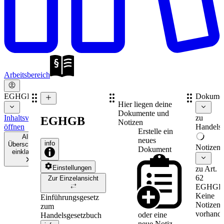
Arbeitsbereich
EGHGB
Dokume
Hier liegen deine
Dokumente und
Inhaltsverzeichnis
zu
EGHGB
Notizen
öffnen
Handelsr
Erstelle ein
Alle
neues
info
Überschriften
Notizen
Dokument
einklappen
Einstellungen
zu Art.
62
Zur Einzelansicht
EGHGB
Keine
Einführungsgesetz
Notizen
zum
vorhande
oder eine
Handelsgesetzbuch
neue
Notiz