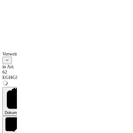
Verweise
in Art.
62
EGHGB
Dokumente
0