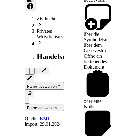
info
Zivilrecht
Privates
über die
Wirtschaftsrecht
Symbolleiste
über dem
Gesetzestext.
Handelsrecht
Öffne ein
bestehendes
Dokument
Farbe auswählen
oder eine
Notiz
Farbe auswählen
Quelle:
BMJ
Import:
29.01.2024
Art. 62