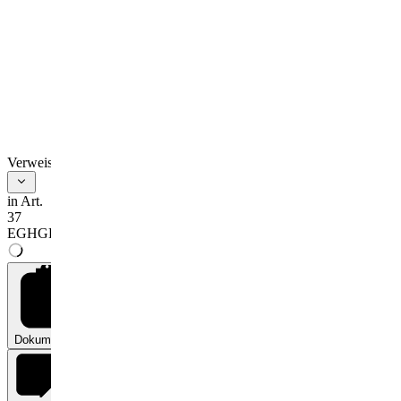
Verweise
in Art.
37
EGHGB
Dokumente
0