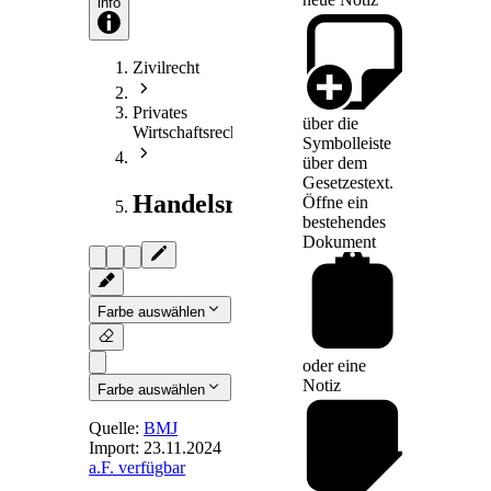
info
Zivilrecht
Privates
über die
Wirtschaftsrecht
Symbolleiste
über dem
Gesetzestext.
Handelsrecht
Öffne ein
bestehendes
Dokument
Farbe auswählen
oder eine
Notiz
Farbe auswählen
Quelle:
BMJ
Import:
23.11.2024
a.F. verfügbar
Art. 37