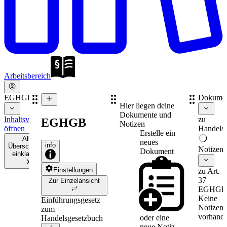
Arbeitsbereich
EGHGB
Dokume
Hier liegen deine
Dokumente und
Inhaltsverzeichnis
zu
EGHGB
Notizen
öffnen
Handelsr
Erstelle ein
Alle
neues
info
Überschriften
Notizen
Dokument
einklappen
Einstellungen
zu Art.
37
Zur Einzelansicht
EGHGB
Keine
Einführungsgesetz
Notizen
zum
vorhande
oder eine
Handelsgesetzbuch
neue
Notiz