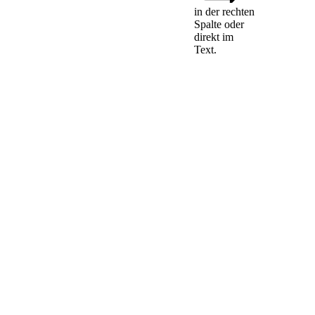
in der rechten
Spalte oder
(1) Die §§ 26 und
direkt im
28 Abs. 3 des
Text.
Handelsgesetzbuches
in der ab dem 26.
März 1994
geltenden Fassung
sind auf vor diesem
Datum entstandene
Verbindlichkeiten
anzuwenden, wenn
1.
nach dem 26.
März 1994 der
neue Inhaber
oder die
Gesellschaft
eingetragen wird
oder die
Kundmachung
der Übernahme
stattfindet und
2.
die