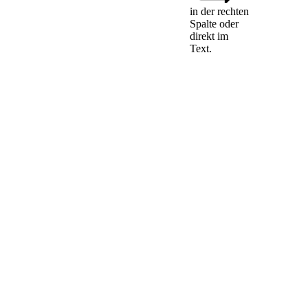
in der rechten
Spalte oder
§ 160 des
direkt im
Handelsgesetzbuches
Text.
in der ab dem 26.
März 1994
geltenden Fassung
ist auf vor diesem
Datum entstandene
Verbindlichkeiten
anzuwenden, wenn
1.
das Ausscheiden
des
Gesellschafters
oder sein
Wechsel in die
Rechtsstellung
eines
Kommanditisten
nach dem 26.
März 1994 in das
Handelsregister
eingetragen wird
und