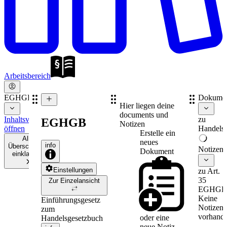
Arbeitsbereich
EGHGB
Dokume
Hier liegen deine
documents und
Inhaltsverzeichnis
zu
EGHGB
Notizen
öffnen
Handelsr
Erstelle ein
Alle
neues
info
Überschriften
Notizen
Dokument
einklappen
Einstellungen
zu Art.
35
Zur Einzelansicht
EGHGB
Keine
Einführungsgesetz
Notizen
zum
vorhande
oder eine
Handelsgesetzbuch
neue
Notiz