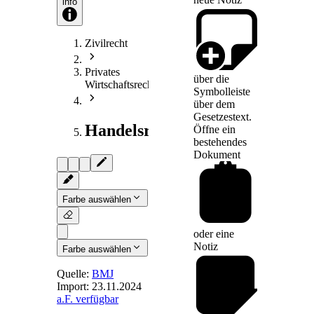
info
Zivilrecht
Privates
über die
Wirtschaftsrecht
Symbolleiste
über dem
Gesetzestext.
Handelsrecht
Öffne ein
bestehendes
Dokument
Farbe auswählen
oder eine
Notiz
Farbe auswählen
Quelle:
BMJ
Import:
23.11.2024
a.F. verfügbar
Art. 35