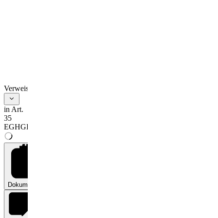
Verweise
in Art.
35
EGHGB
Dokumente
0