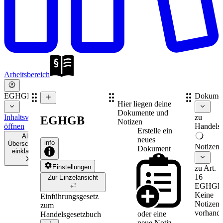
Arbeitsbereich
EGHGB
Dokume
Hier liegen deine
Dokumente und
Inhaltsverzeichnis
zu
EGHGB
Notizen
öffnen
Handelsr
Erstelle ein
Alle
neues
info
Überschriften
Notizen
Dokument
einklappen
Einstellungen
zu Art.
16
Zur Einzelansicht
EGHGB
Keine
Einführungsgesetz
Notizen
zum
vorhande
oder eine
Handelsgesetzbuch
neue
Notiz