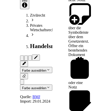
info
Zivilrecht
Privates
über die
Wirtschaftsrecht
Symbolleiste
über dem
Gesetzestext.
Handelsrecht
Öffne ein
bestehendes
Dokument
Farbe auswählen
oder eine
Notiz
Farbe auswählen
Quelle:
BMJ
Import:
29.01.2024
Art. 16