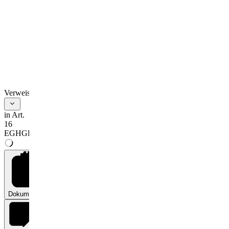
Verweise
in Art.
16
EGHGB
Dokumente
0