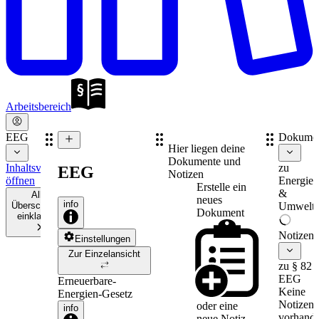
Arbeitsbereich
EEG
Dokume
Hier liegen deine
Dokumente und
Inhaltsverzeichnis
zu
EEG
Notizen
öffnen
Energie-
Erstelle ein
&
Alle
neues
info
Überschriften
Umweltr
Dokument
einklappen
Notizen
Einstellungen
Zur Einzelansicht
zu § 82
EEG
Erneuerbare-
Keine
Energien-Gesetz
Notizen
oder eine
info
vorhande
neue
Notiz