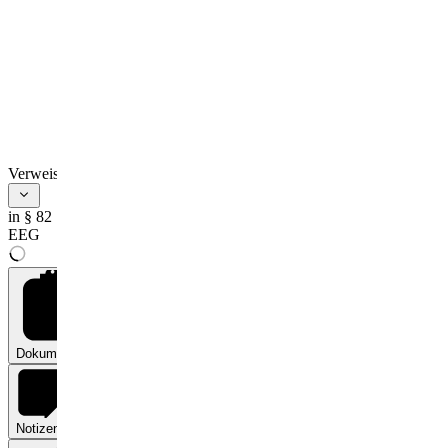
Verweise
in § 82
EEG
Dokumente
0
Notizen
0