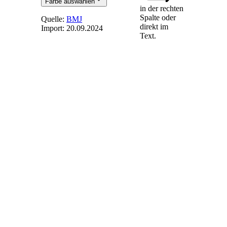
Farbe auswählen
in der rechten
Spalte oder
Quelle:
BMJ
direkt im
Import:
20.09.2024
Text.
§ 82
-
Verbraucherschutz
Die §§ 8 bis 14 des
Gesetzes gegen den
unlauteren
Wettbewerb gelten
für Verstöße gegen
die §§ 19 bis 55a
entsprechend.