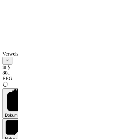
Verweise
in §
80a
EEG
Dokumente
0
Notizen
0