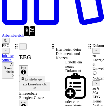
Arbeitsbereich
EEG
Dokume
Hier liegen deine
Dokumente und
Inhaltsverzeichnis
zu
EEG
Notizen
öffnen
Energie-
Erstelle ein
&
Alle
neues
info
Überschriften
Umweltr
Dokument
einklappen
Notizen
Einstellungen
Zur Einzelansicht
zu §
80a
Erneuerbare-
EEG
Energien-Gesetz
Keine
oder eine
info
Notizen
neue
Notiz