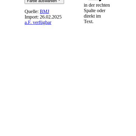
Farbe auswählen
in der rechten
Spalte oder
Quelle:
BMJ
direkt im
Import:
26.02.2025
Text.
a.F. verfügbar
§ 80a
-
Kumulierung
Investitionszuschüsse
durch den Bund,
das Land oder ein
Kreditinstitut, an
dem der Bund oder
das Land beteiligt
sind, dürfen neben
einer Zahlung nach
diesem Gesetz nur
gewährt werden,
soweit die
kumulierten
Zahlungen
zuzüglich der Erlöse
aus der Veräußerung
der in der Anlage