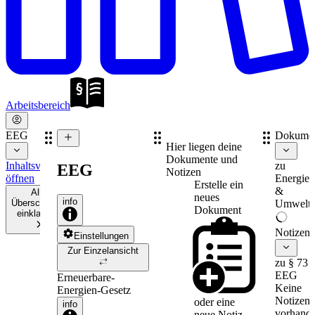
Arbeitsbereich
EEG
Dokume
Hier liegen deine
Dokumente und
Inhaltsverzeichnis
zu
EEG
Notizen
öffnen
Energie-
Erstelle ein
&
Alle
neues
info
Überschriften
Umweltr
Dokument
einklappen
Notizen
Einstellungen
Zur Einzelansicht
zu § 73
EEG
Erneuerbare-
Keine
Energien-Gesetz
Notizen
oder eine
info
vorhande
neue
Notiz