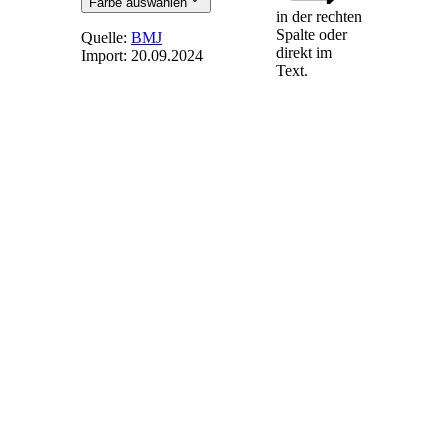
Farbe auswählen
in der rechten
Spalte oder
Quelle:
BMJ
direkt im
Import:
20.09.2024
Text.
§ 73
-
Übertragungsnetzbetreiber
(1)
Übertragungsnetzbetreiber
müssen unbeschadet
des § 77 Absatz 4
für Anlagen, die
unmittelbar oder
mittelbar an ihr Netz
angeschlossen sind,
die Angaben nach §
72 Absatz 1 auf
ihrer Internetseite
veröffentlichen.
(2)
Übertragungsnetzbetreiber
müssen die
Informationen über