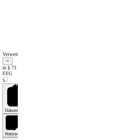
Verweise
in § 73
EEG
Dokumente
0
Notizen
0