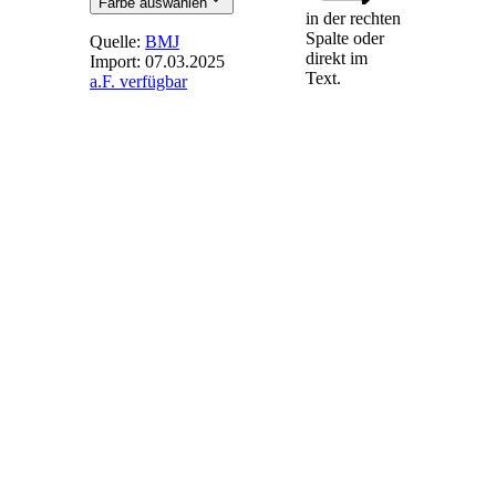
Farbe auswählen
in der rechten
Spalte oder
Quelle:
BMJ
direkt im
Import:
07.03.2025
Text.
a.F. verfügbar
§ 44b
-
Gemeinsame
Bestimmungen
für Strom aus
Gasen
(1) Der Anspruch
nach § 19 Absatz 1
für Strom aus
Biogas besteht für
Strom, der in
Anlagen mit einer
installierten
Leistung von mehr
als 100 Kilowatt
erzeugt wird, nur für
den Anteil der in
einem Kalenderjahr
erzeugten