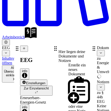
Arbeitsbereich
EEG
Dokume
Hier liegen deine
Dokumente und
Inhaltsverzeichnis
zu
EEG
Notizen
öffnen
Energie-
Erstelle ein
&
Alle
neues
info
Überschriften
Umweltr
Dokument
einklappen
Notizen
Einstellungen
Zur Einzelansicht
zu §
44b
Erneuerbare-
EEG
Energien-Gesetz
Keine
oder eine
info
Notizen
neue
Notiz