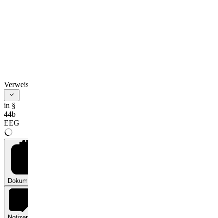
Verweise
in §
44b
EEG
Dokumente
0
Notizen
0