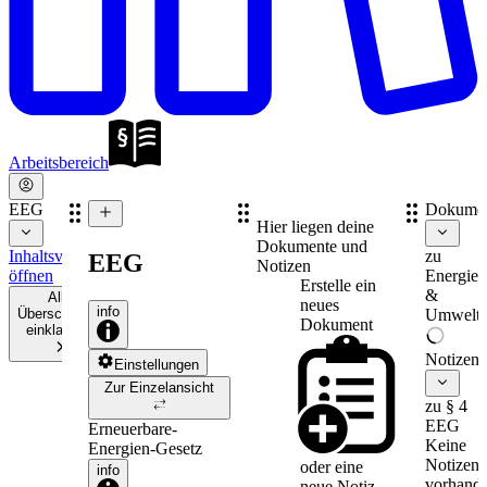
Arbeitsbereich
EEG
Dokume
Hier liegen deine
Dokumente und
Inhaltsverzeichnis
zu
EEG
Notizen
öffnen
Energie-
Erstelle ein
&
Alle
neues
info
Überschriften
Umweltr
Dokument
einklappen
Notizen
Einstellungen
Zur Einzelansicht
zu § 4
EEG
Erneuerbare-
Keine
Energien-Gesetz
Notizen
oder eine
info
vorhande
neue
Notiz