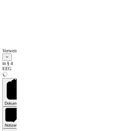
Verweise
in § 4
EEG
Dokumente
0
Notizen
0