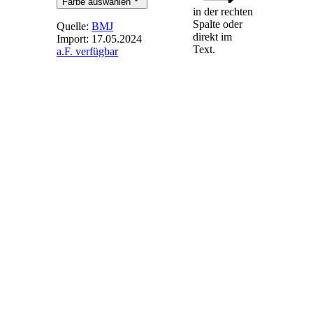
Farbe auswählen
in der rechten
Spalte oder
Quelle:
BMJ
direkt im
Import:
17.05.2024
Text.
a.F. verfügbar
§ 4
-
Ausbaupfad
Die Ziele nach § 1
sollen erreicht
werden durch
1.
eine Steigerung der
installierten
Leistung von
Windenergieanlagen
an Land auf
a)
69
Gigawatt
im Jahr
2024,
b)
84
Gigawatt