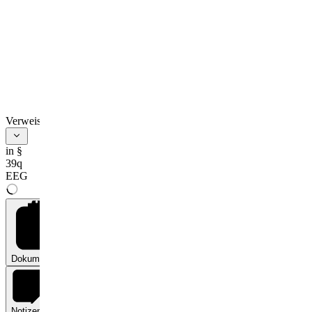
Verweise
in §
39q
EEG
Dokumente
0
Notizen
0