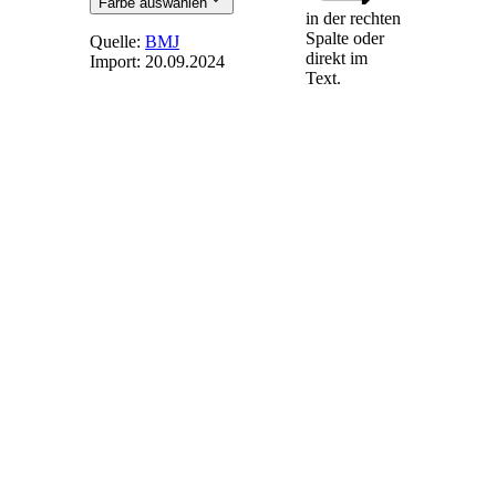
Farbe auswählen
in der rechten
Spalte oder
Quelle:
BMJ
direkt im
Import:
20.09.2024
Text.
§ 39q
-
Besondere
Zahlungsbestimmungen
für Anlagen zur
Erzeugung von
Strom aus
Grünem
Wasserstoff
Der Anspruch nach
§ 19 Absatz 1 für
Strom aus Grünem
Wasserstoff besteht
nur für den Anteil
der in einem
Kalenderjahr
erzeugten
Strommenge, der