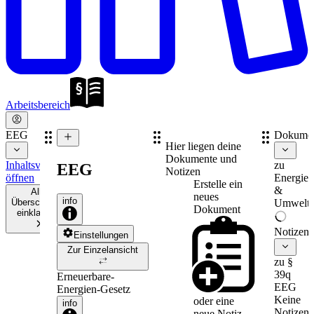
Arbeitsbereich
EEG
Dokume
Hier liegen deine
Dokumente und
Inhaltsverzeichnis
zu
EEG
Notizen
öffnen
Energie-
Erstelle ein
&
Alle
neues
info
Überschriften
Umweltr
Dokument
einklappen
Notizen
Einstellungen
Zur Einzelansicht
zu §
39q
Erneuerbare-
EEG
Energien-Gesetz
Keine
oder eine
info
Notizen
neue
Notiz