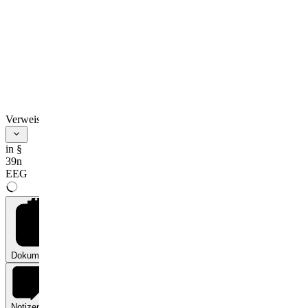
Verweise
in §
39n
EEG
Dokumente
0
Notizen
0