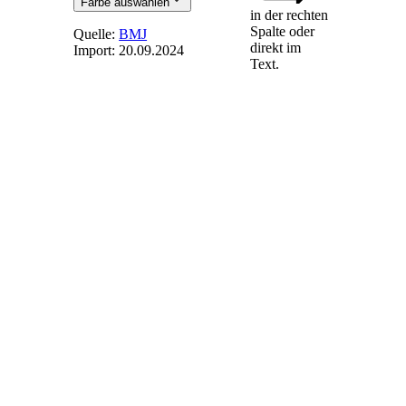
Farbe auswählen
in der rechten
Spalte oder
Quelle:
BMJ
direkt im
Import:
20.09.2024
Text.
§ 39n
-
Innovationsausschreibungen
(1) Die
Bundesnetzagentur
führt
Innovationsausschreibungen
für erneuerbare
Energien durch. Die
Teilnahme an diesen
Ausschreibungen ist
nicht auf einzelne
erneuerbare
Energien
beschränkt. Auch
können Gebote für
Kombinationen oder
Zusammenschlüsse
verschiedener