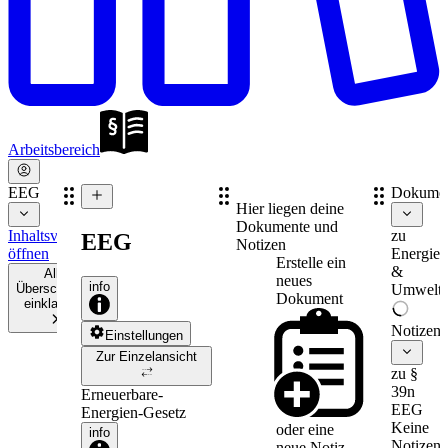
Arbeitsbereich
EEG
Dokume
Hier liegen deine
Dokumente und
Inhaltsverzeichnis
zu
EEG
Notizen
öffnen
Energie-
Erstelle ein
&
Alle
neues
info
Überschriften
Umweltr
Dokument
einklappen
Notizen
Einstellungen
Zur Einzelansicht
zu §
39n
Erneuerbare-
EEG
Energien-Gesetz
Keine
oder eine
info
Notizen
neue
Notiz