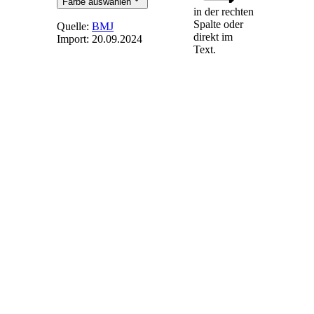
Farbe auswählen
in der rechten
Spalte oder
Quelle:
BMJ
direkt im
Import:
20.09.2024
Text.
§ 39l
-
Höchstwert für
Biomethananlagen
(1) Der Höchstwert
für
Biomethananlagen
beträgt 19,31 Cent
pro Kilowattstunde.
(2) Der Höchstwert
verringert sich ab
dem 1. Januar 2024
um 1 Prozent pro
Kalenderjahr
gegenüber dem im
jeweils
vorangegangenen
Kalenderjahr
geltenden