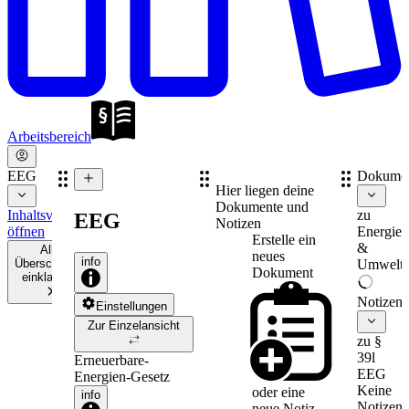
Arbeitsbereich
EEG
Dokume
Hier liegen deine
Dokumente und
Inhaltsverzeichnis
zu
EEG
Notizen
öffnen
Energie-
Erstelle ein
&
Alle
neues
info
Überschriften
Umweltr
Dokument
einklappen
Notizen
Einstellungen
Zur Einzelansicht
zu §
39l
Erneuerbare-
EEG
Energien-Gesetz
Keine
oder eine
info
Notizen
neue
Notiz