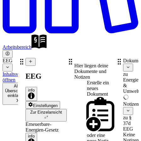
Arbeitsbereich
EEG
Dokume
Hier liegen deine
Dokumente und
Inhaltsverzeichnis
zu
EEG
Notizen
öffnen
Energie-
Erstelle ein
&
Alle
neues
info
Überschriften
Umweltr
Dokument
einklappen
Notizen
Einstellungen
Zur Einzelansicht
zu §
37d
Erneuerbare-
EEG
Energien-Gesetz
Keine
oder eine
info
Notizen
neue
Notiz