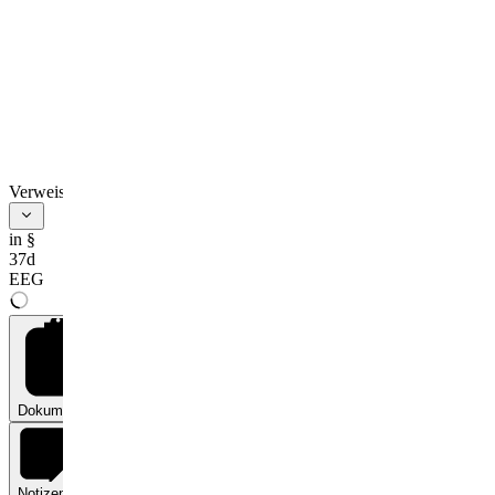
Verweise
in §
37d
EEG
Dokumente
0
Notizen
0