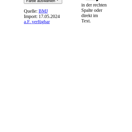
Farbe auswählen
in der rechten
Spalte oder
Quelle:
BMJ
direkt im
Import:
17.05.2024
Text.
a.F. verfügbar
§ 37d
-
Besonderes
Zuschlagsverfahren
für
Solaranlagen
des ersten
Segments
(1) Abweichend von
§ 32 Absatz 1 führt
die
Bundesnetzagentur
für Solaranlagen des
ersten Segments
folgendes
zweistufiges
Zuschlagsverfahren
durch, wobei sie