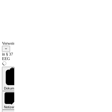
erfüllen sollen:
1.
die von den Modulen maximal
in Anspruch genommene
Grundfläche beträgt höchstens
60 Prozent der Grundfläche des
Gesamtvorhabens,
2.
auf den Boden unter der Anlage
wird ein biodiversitätsförderndes
Verweise
Pflegekonzept angewandt,
indem
in § 37
EEG
a)
die Mahd zur
Förderung der
Biodiversität
maximal zweischürig
erfolgt und das
Mahdgut abgeräumt
wird oder
Dokumente
0
b)
die Fläche als
Portionsweide mit
biodiversitätsfördernd
Notizen
0
an den Flächenertrag