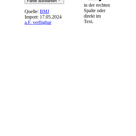
Farbe auswählen
in der rechten
Spalte oder
Quelle:
BMJ
direkt im
Import:
17.05.2024
Text.
a.F. verfügbar
§ 37
- Gebote
für
Solaranlagen
des ersten
Segments
(1) Gebote bei den
Ausschreibungen
für Solaranlagen des
ersten Segments
dürfen nur für
Anlagen abgegeben
werden, die errichtet
werden sollen
1.
auf einer sonstigen baulichen Anlage,
die zu einem anderen Zweck als der
Erzeugung von Strom aus solarer
Strahlungsenergie errichtet worden ist,