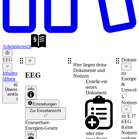
Arbeitsbereich
EEG
Dokume
Hier liegen deine
Dokumente und
Inhaltsverzeichnis
zu
EEG
Notizen
öffnen
Energie-
Erstelle ein
&
Alle
neues
info
Überschriften
Umweltr
Dokument
einklappen
Notizen
Einstellungen
Zur Einzelansicht
zu § 37
EEG
Erneuerbare-
Keine
Energien-Gesetz
Notizen
oder eine
info
vorhande
neue
Notiz