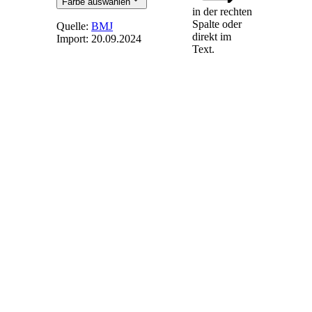
Farbe auswählen
in der rechten
Spalte oder
Quelle:
BMJ
direkt im
Import:
20.09.2024
Text.
§ 36c
-
Ausschluss von
Geboten für
Windenergieanlagen
an Land
Die
Bundesnetzagentur
schließt Gebote für
Windenergieanlagen
an Land nach § 33
von dem
Zuschlagsverfahren
aus, wenn
1.
sie für eine in dem
Gebot angegebene
Windenergieanlage
an Land bereits