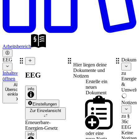
Arbeitsbereich
EEG
Dokume
Hier liegen deine
Dokumente und
Inhaltsverzeichnis
zu
EEG
Notizen
öffnen
Energie-
Erstelle ein
&
Alle
neues
info
Überschriften
Umweltr
Dokument
einklappen
Notizen
Einstellungen
Zur Einzelansicht
zu §
36c
Erneuerbare-
EEG
Energien-Gesetz
Keine
oder eine
info
Notizen
neue
Notiz