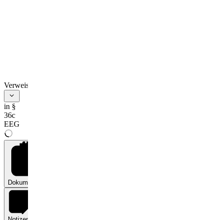
Verweise
in §
36c
EEG
Dokumente
0
Notizen
0