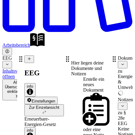
Arbeitsbereich
EEG
Dokume
Hier liegen deine
Dokumente und
Inhaltsverzeichnis
zu
EEG
Notizen
öffnen
Energie-
Erstelle ein
&
Alle
neues
info
Überschriften
Umweltr
Dokument
einklappen
Notizen
Einstellungen
Zur Einzelansicht
zu §
28e
Erneuerbare-
EEG
Energien-Gesetz
Keine
oder eine
info
Notizen
neue
Notiz