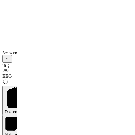
Verweise
in §
28e
EEG
Dokumente
0
Notizen
0