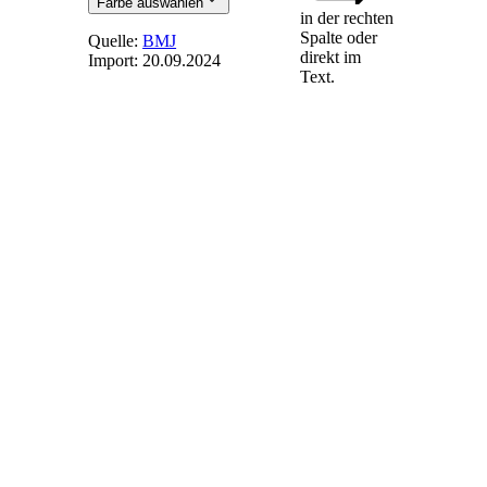
Farbe auswählen
in der rechten
Spalte oder
Quelle:
BMJ
direkt im
Import:
20.09.2024
Text.
§ 28e
-
Ausschreibungsvolumen
und
Gebotstermine
für
Innovationsausschreibungen
(1) Die
Innovationsausschreibungen
nach § 39n finden in
den Jahren 2023 bis
2028 jeweils zu den
Gebotsterminen am
1. Mai und 1.
September statt.
(2) Das
Ausschreibungsvolumen
für die