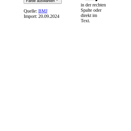
Farbe auswählen
in der rechten
Spalte oder
Quelle:
BMJ
direkt im
Import:
20.09.2024
Text.
§ 15
(weggefallen)