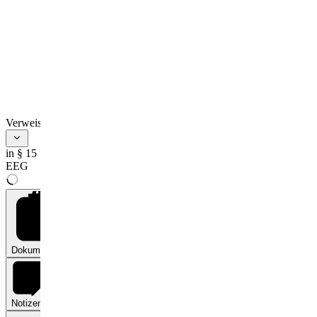
Verweise
in § 15
EEG
Dokumente
0
Notizen
0