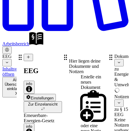
Arbeitsbereich
EEG
Dokume
Hier liegen deine
Dokumente und
Inhaltsverzeichnis
zu
EEG
Notizen
öffnen
Energie-
Erstelle ein
&
Alle
neues
info
Überschriften
Umweltr
Dokument
einklappen
Notizen
Einstellungen
Zur Einzelansicht
zu § 15
EEG
Erneuerbare-
Keine
Energien-Gesetz
Notizen
oder eine
info
vorhande
neue
Notiz