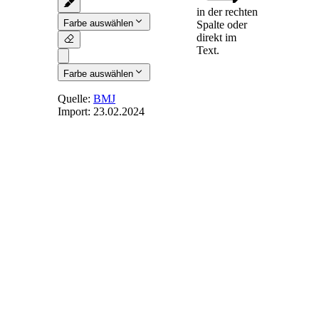
in der rechten
Farbe auswählen
Spalte oder
direkt im
Text.
Farbe auswählen
Quelle:
BMJ
Import:
23.02.2024
§ 40
- Schutz
inländischer
Arbeitnehmervertreter
(1) Für die
Mitglieder eines
Europäischen
Betriebsrats, die im
Inland beschäftigt
sind, gelten § 37
Absatz 1 bis 5 und
die §§ 78 und 103
des