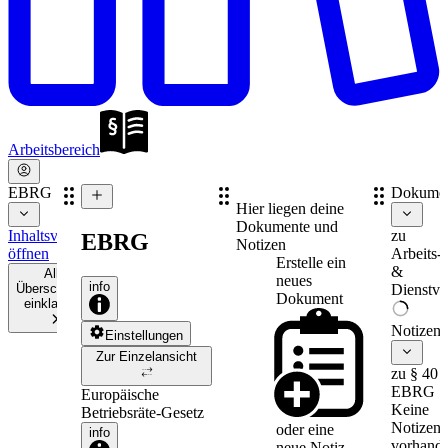
Arbeitsbereich
EBRG
Dokume
Hier liegen deine
Dokumente und
Inhaltsverzeichnis
zu
EBRG
Notizen
öffnen
Arbeits-
Erstelle ein
&
Alle
neues
info
Überschriften
Dienstve
Dokument
einklappen
Notizen
Einstellungen
Zur Einzelansicht
zu § 40
EBRG
Europäische
Keine
Betriebsräte-Gesetz
Notizen
oder eine
info
vorhande
neue
Notiz