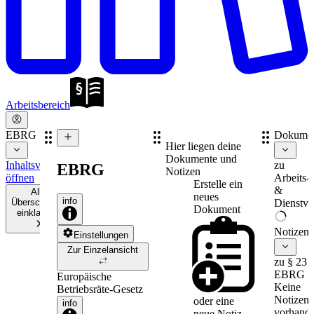
Arbeitsbereich
EBRG
Dokume
Hier liegen deine
Dokumente und
Inhaltsverzeichnis
zu
EBRG
Notizen
öffnen
Arbeits-
Erstelle ein
&
Alle
neues
info
Überschriften
Dienstve
Dokument
einklappen
Notizen
Einstellungen
Zur Einzelansicht
zu § 23
EBRG
Europäische
Keine
Betriebsräte-Gesetz
Notizen
oder eine
info
vorhande
neue
Notiz