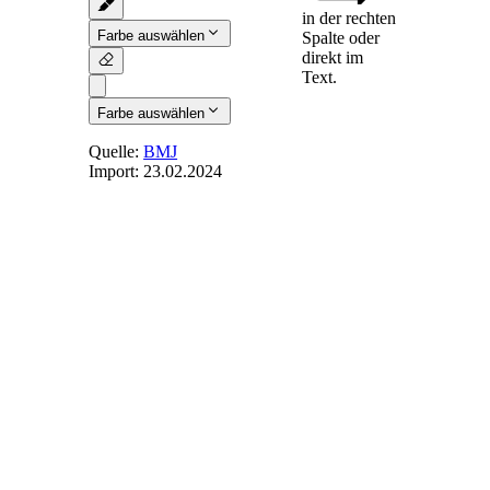
in der rechten
Farbe auswählen
Spalte oder
direkt im
Text.
Farbe auswählen
Quelle:
BMJ
Import:
23.02.2024
§ 23
-
Bestellung
inländischer
Arbeitnehmervertreter
(1) Die nach diesem
Gesetz oder dem
Gesetz eines
anderen
Mitgliedstaates auf
die im Inland
beschäftigten
Arbeitnehmer