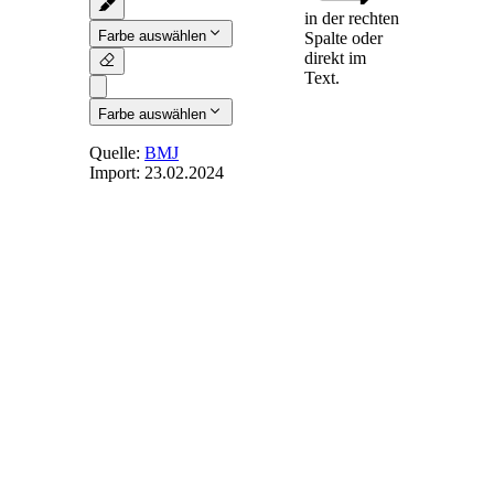
in der rechten
Farbe auswählen
Spalte oder
direkt im
Text.
Farbe auswählen
Quelle:
BMJ
Import:
23.02.2024
§ 22
-
Zusammensetzung
des
Europäischen
Betriebsrats
(1) Der Europäische
Betriebsrat setzt sich
aus Arbeitnehmern
des
gemeinschaftsweit
tätigen
Unternehmens oder