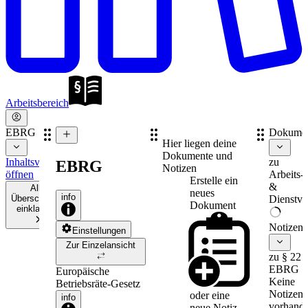
Arbeitsbereich
EBRG
Dokume
Hier liegen deine
Dokumente und
Inhaltsverzeichnis
zu
EBRG
Notizen
öffnen
Arbeits-
Erstelle ein
&
Alle
neues
info
Überschriften
Dienstve
Dokument
einklappen
Notizen
Einstellungen
Zur Einzelansicht
zu § 22
EBRG
Europäische
Keine
Betriebsräte-Gesetz
Notizen
oder eine
info
vorhande
neue
Notiz