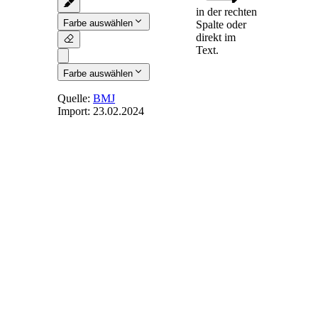
in der rechten
Farbe auswählen
Spalte oder
direkt im
Text.
Farbe auswählen
Quelle:
BMJ
Import:
23.02.2024
§ 18
-
Europäischer
Betriebsrat
kraft
Vereinbarung
(1) Soll ein
Europäischer
Betriebsrat errichtet
werden, ist
schriftlich zu
vereinbaren, wie
dieser ausgestaltet