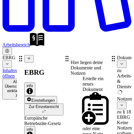
Arbeitsbereich
EBRG
Dokume
Hier liegen deine
Dokumente und
Inhaltsverzeichnis
zu
EBRG
Notizen
öffnen
Arbeits-
Erstelle ein
&
Alle
neues
info
Überschriften
Dienstve
Dokument
einklappen
Notizen
Einstellungen
Zur Einzelansicht
zu § 18
EBRG
Europäische
Keine
Betriebsräte-Gesetz
Notizen
oder eine
info
vorhande
neue
Notiz