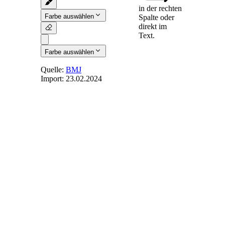
in der rechten
Farbe auswählen
Spalte oder
direkt im
Text.
Farbe auswählen
Quelle:
BMJ
Import:
23.02.2024
§ 12
-
Unterrichtung
über die
Mitglieder des
besonderen
Verhandlungsgremiums
Der zentralen
Leitung sind
unverzüglich die
Namen der
Mitglieder des
besonderen