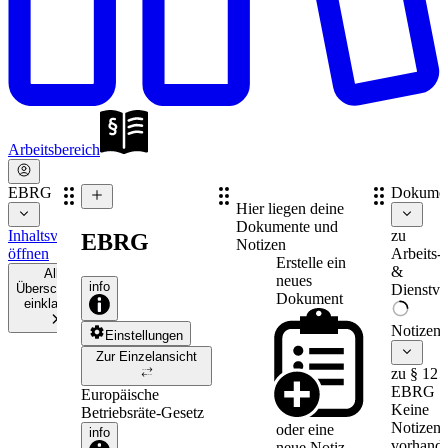
Arbeitsbereich
EBRG
Dokume
Hier liegen deine
Dokumente und
Inhaltsverzeichnis
zu
EBRG
Notizen
öffnen
Arbeits-
Erstelle ein
&
Alle
neues
info
Überschriften
Dienstve
Dokument
einklappen
Notizen
Einstellungen
Zur Einzelansicht
zu § 12
EBRG
Europäische
Keine
Betriebsräte-Gesetz
Notizen
oder eine
info
vorhande
neue
Notiz