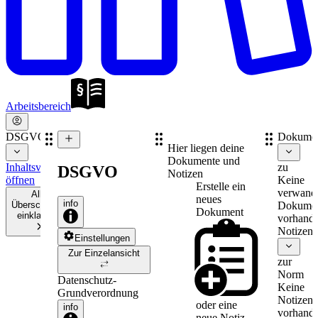
Arbeitsbereich
DSGVO
Dokume
Hier liegen deine
Dokumente und
Inhaltsverzeichnis
zu
DSGVO
Notizen
öffnen
Keine
Erstelle ein
verwand
Alle
neues
info
Überschriften
Dokume
Dokument
einklappen
vorhande
Notizen
Einstellungen
Zur Einzelansicht
zur
Norm
Datenschutz-
Keine
Grundverordnung
Notizen
oder eine
info
vorhande
neue
Notiz