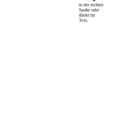
in der rechten
Spalte oder
direkt im
Das Recht des
Text.
Eigentümers eines
Grundstücks
erstreckt sich auf
den Raum über der
Oberfläche und auf
den Erdkörper unter
der Oberfläche. Der
Eigentümer kann
jedoch
Einwirkungen nicht
verbieten, die in
solcher Höhe oder
Tiefe vorgenommen
werden, dass er an
der Ausschließung
kein Interesse hat.