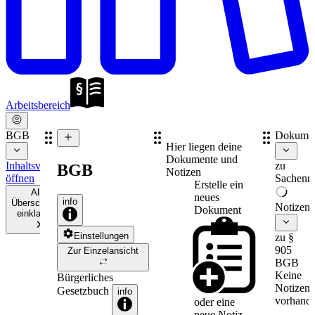
Arbeitsbereich
BGB
Dokume
Hier liegen deine
Dokumente und
Inhaltsverzeichnis
zu
BGB
Notizen
öffnen
Sachenre
Erstelle ein
Alle
neues
info
Überschriften
Notizen
Dokument
einklappen
Einstellungen
zu §
905
Zur Einzelansicht
BGB
Keine
Bürgerliches
Notizen
Gesetzbuch
info
vorhande
oder eine
neue
Notiz