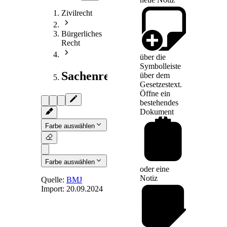
Zivilrecht
Bürgerliches
Recht
über die
Symbolleiste
Sachenrecht
über dem
Gesetzestext.
Öffne ein
bestehendes
Dokument
Farbe auswählen
Farbe auswählen
oder eine
Notiz
Quelle:
BMJ
Import:
20.09.2024
§ 905
-
Begrenzung des
Eigentums